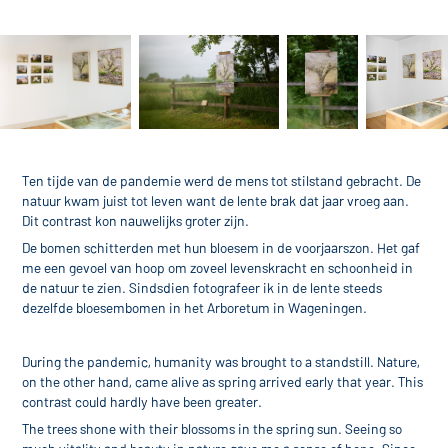
Ten tijde van de pandemie werd de mens tot stilstand gebracht. De
natuur kwam juist tot leven want de lente brak dat jaar vroeg aan.
Dit contrast kon nauwelijks groter zijn.
De bomen schitterden met hun bloesem in de voorjaarszon. Het gaf
me een gevoel van hoop om zoveel levenskracht en schoonheid in
de natuur te zien. Sindsdien fotografeer ik in de lente steeds
dezelfde bloesembomen in het Arboretum in Wageningen.
During the pandemic, humanity was brought to a standstill. Nature,
on the other hand, came alive as spring arrived early that year. This
contrast could hardly have been greater.
The trees shone with their blossoms in the spring sun. Seeing so
much vitality and beauty in nature gave me a sense of hope. Since